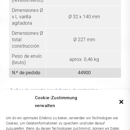
(revestimiento)
Dimensiones Ø
x L varilla
Ø 32 x 140 mm
agitadora
Dimensiones Ø
total
Ø 227 mm
construcción
Peso de envío
aprox. 0,46 kg
(bruto)
N.º de pedido
44900
3 años de garantía por defectos de materiales y
fabricación. Sujeto a cambios técnicos. No asumimos la
Cookie-Zustimmung
responsabilidad por errores mecanográficos o
tipográficos.
verwalten
Um dir ein optimales Erlebnis zu bieten, verwenden wir Technologien wie
Cookies, um Geräteinformationen zu speichern und/oder darauf
Comparación
zuzugreifen. Wenn du diesen Technologien zustimmst, können wir Daten