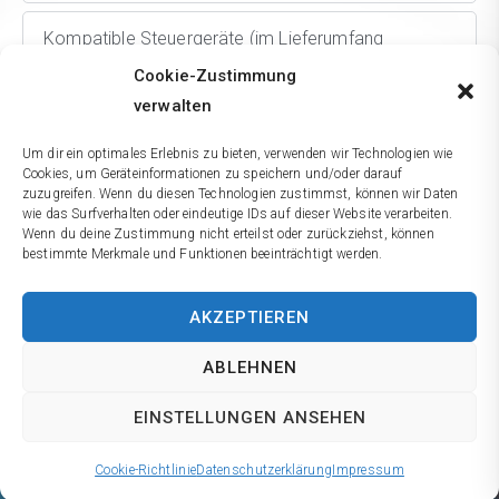
Kompatible Steuergeräte (im Lieferumfang
enthalten)
Cookie-Zustimmung
verwalten
Zubehör
Um dir ein optimales Erlebnis zu bieten, verwenden wir Technologien wie
Cookies, um Geräteinformationen zu speichern und/oder darauf
zuzugreifen. Wenn du diesen Technologien zustimmst, können wir Daten
Download
wie das Surfverhalten oder eindeutige IDs auf dieser Website verarbeiten.
Wenn du deine Zustimmung nicht erteilst oder zurückziehst, können
bestimmte Merkmale und Funktionen beeinträchtigt werden.
AKZEPTIEREN
+49 (89) 381 53 11 0
Kontakt
ABLEHNEN
Download
Impressum
EINSTELLUNGEN ANSEHEN
Erklärung zum Datenschutz
Cookie-Richtlinie
Datenschutzerklärung
Impressum