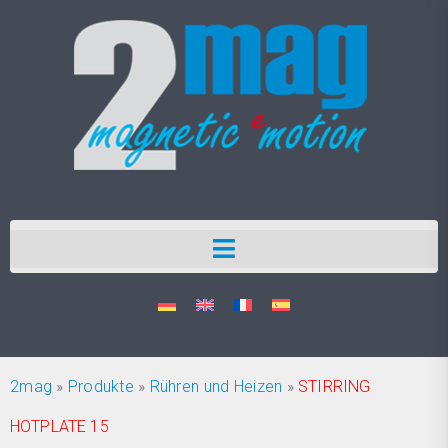
2mag
»
Produkte
»
Rühren und Heizen
»
STIRRING
HOTPLATE 15