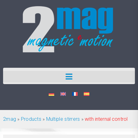
2mag
»
Products
»
Multiple stirrers
»
with internal control