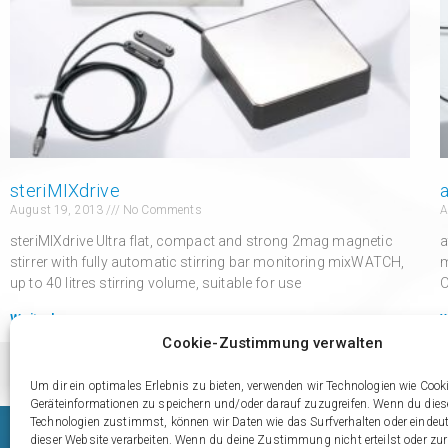
steriMIXdrive
August 19, 2013
No Comments
A
steriMIXdrive Ultra flat, compact and strong 2mag magnetic
a
stirrer with fully automatic stirring bar monitoring mixWATCH,
m
up to 40 litres stirring volume, suitable for use
O
Weiterlesen »
W
Cookie-Zustimmung verwalten
Um dir ein optimales Erlebnis zu bieten, verwenden wir Technologien wie Cook
Geräteinformationen zu speichern und/oder darauf zuzugreifen. Wenn du die
Technologien zustimmst, können wir Daten wie das Surfverhalten oder eindeut
dieser Website verarbeiten. Wenn du deine Zustimmung nicht erteilst oder zur