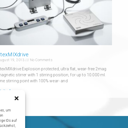
atexMIXdrive
ugust 19, 2013
No Comments
texMIXdrive Explosion protected, ultra flat, wear-free 2mag
agnetic stirrer with 1 stirring position, for up to 10.000 ml.
ne stirring point with 100% wear- and
eiterlesen »
ies, um
sen
ige IDs auf
ückziehst,