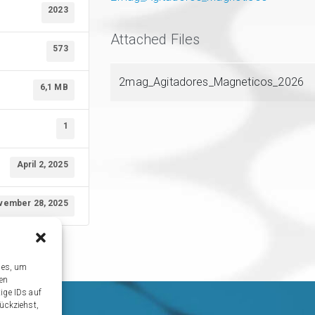
2023
Attached Files
573
2mag_Agitadores_Magneticos_2026
6,1 MB
1
April 2, 2025
vember 28, 2025
ies, um
sen
ige IDs auf
ückziehst,
utz