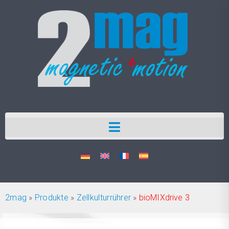
2mag
»
Produkte
»
Zellkulturrührer
»
bioMIXdrive 3