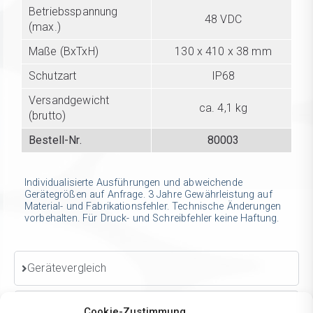
Betriebsspannung
48 VDC
(max.)
Maße (BxTxH)
130 x 410 x 38 mm
Schutzart
IP68
Versandgewicht
ca. 4,1 kg
(brutto)
Bestell-Nr.
80003
Individualisierte Ausführungen und abweichende
Gerätegrößen auf Anfrage. 3 Jahre Gewährleistung auf
Material- und Fabrikationsfehler. Technische Änderungen
vorbehalten. Für Druck- und Schreibfehler keine Haftung.
Gerätevergleich
Kompatible Steuergeräte (bitte separat bestellen)
Cookie-Zustimmung