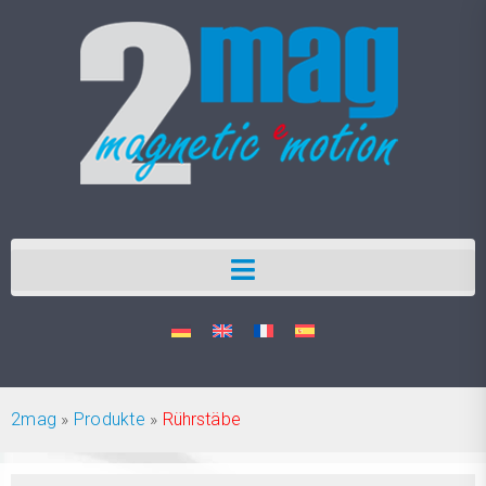
2mag
»
Produkte
»
Rührstäbe