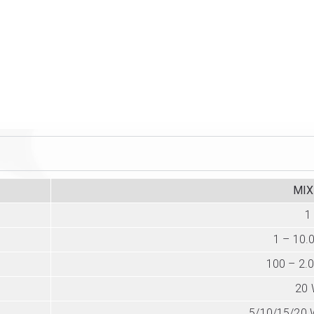
MIX
1
1 – 10.
100 – 2.
20
5/10/15/20 W