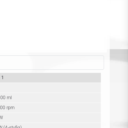
 1
000 ml
000 rpm
 W
 (4-stufig)