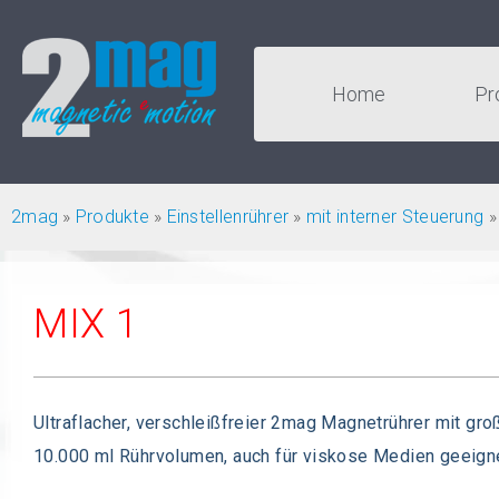
Home
Pr
2mag
»
Produkte
»
Einstellenrührer
»
mit interner Steuerung
MIX 1
Ultraflacher, verschleißfreier 2mag Magnetrührer mit groß
10.000 ml Rührvolumen, auch für viskose Medien geeigne