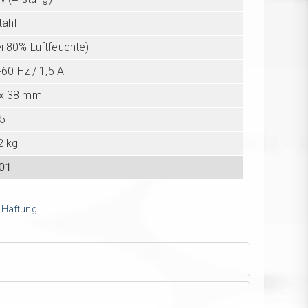
tahl
ei 80% Luftfeuchte)
60 Hz / 1,5 A
 x 38 mm
5
2 kg
01
 Haftung.