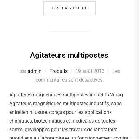
LIRE LA SUITE DE
« UNITÉS DE CÔNTROLE 
Agitateurs multipostes
par
admin
Produits
Publié
19 août 2013
Les
commentaires sont désactivés.
le
Agitateurs magnétiques multipostes inductifs 2mag
Agitateurs magnétiques multipostes inductifs, sans
entretien ni usure, conçus pour les applications
chimiques, biotechniques et médicales de toutes
sortes, développés pour les travaux de laboratoire
quotidiens au laboratoire et un fonctionnement continu