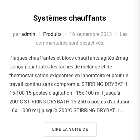
Systèmes chauffants
par
admin
Produits
Publié
16 septembre 2013
Les
commentaires sont désactivés.
le
Plaques chauffantes et blocs chauffants agités 2mag
Conçu pour toutes les tâches de mélange et de
thermostatisation exigeantes en laboratoire et pour un
travail continu sans compromis. STIRRING DRYBATH
15-100 15 postes d’agitation | 15x 100 ml | jusqu’à
200°C STIRRING DRYBATH 15-250 6 postes d’agitation
| 6x 1.000 ml | jusqu’à 200°C STIRRING DRYBATH …
LIRE LA SUITE DE
« SYSTÈMES CHAUFFANT