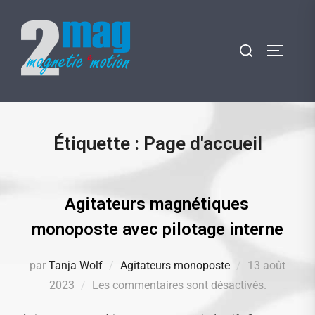
Aller
au
Rechercher :
contenu
PERMUT
Étiquette :
Page d'accueil
Agitateurs magnétiques
monoposte avec pilotage interne
par
Tanja Wolf
Agitateurs monoposte
Publié
13 août
2023
Les commentaires sont désactivés.
le