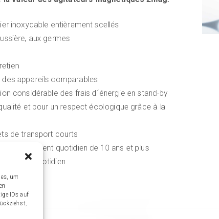
ier inoxydable entièrement scellés
oussière, aux germes
retien
à des appareils comparables
ion considérable des frais d´énergie en stand-by
ualité et pour un respect écologique grâce à la
ts de transport courts
fonctionnement quotidien de 10 ans et plus
onnement quotidien
ies, um
sen
ige IDs auf
ückziehst,