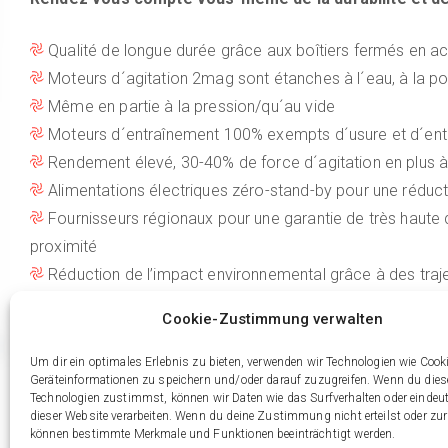
Qualité de longue durée grâce aux boîtiers fermés en ac
Moteurs d´agitation 2mag sont étanches à l´eau, à la p
Même en partie à la pression/qu´au vide
Moteurs d´entraînement 100% exempts d´usure et d´ent
Rendement élevé, 30-40% de force d´agitation en plus 
Alimentations électriques zéro-stand-by pour une réduct
Fournisseurs régionaux pour une garantie de très haute q
proximité
Réduction de l’impact environnemental grâce à des traje
Excellent rapport prix/puissance en vue d´une durée de 
Cookie-Zustimmung verwalten
Durée de vie sans problème de 10 ans et plus en foncti
3 ans de garantie
Um dir ein optimales Erlebnis zu bieten, verwenden wir Technologien wie Cook
Geräteinformationen zu speichern und/oder darauf zuzugreifen. Wenn du die
Technologien zustimmst, können wir Daten wie das Surfverhalten oder eindeut
dieser Website verarbeiten. Wenn du deine Zustimmung nicht erteilst oder zur
können bestimmte Merkmale und Funktionen beeinträchtigt werden.