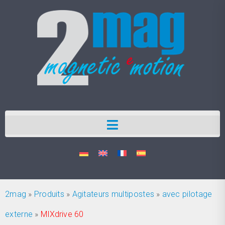
2mag
»
Produits
»
Agitateurs multipostes
»
avec pilotage
externe
»
MIXdrive 60