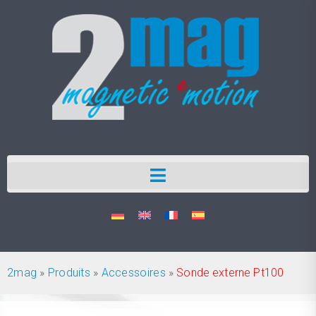
2mag
»
Produits
»
Accessoires
»
Sonde externe Pt100