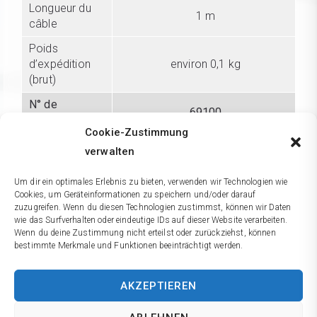
Longueur du
1 m
câble
Poids
d’expédition
environ 0,1 kg
(brut)
N° de
69100
commande
Cookie-Zustimmung
verwalten
Garantie de 3 ans sur les défauts de matériaux et de
fabrication. Sous réserve de modifications techniques.
Um dir ein optimales Erlebnis zu bieten, verwenden wir Technologien wie
Pas de responsabilité pour erreurs d’impression ou
Cookies, um Geräteinformationen zu speichern und/oder darauf
d’ortographe.
zuzugreifen. Wenn du diesen Technologien zustimmst, können wir Daten
wie das Surfverhalten oder eindeutige IDs auf dieser Website verarbeiten.
Wenn du deine Zustimmung nicht erteilst oder zurückziehst, können
bestimmte Merkmale und Funktionen beeinträchtigt werden.
AKZEPTIEREN
+49 (89) 381 53 11 0
Contact