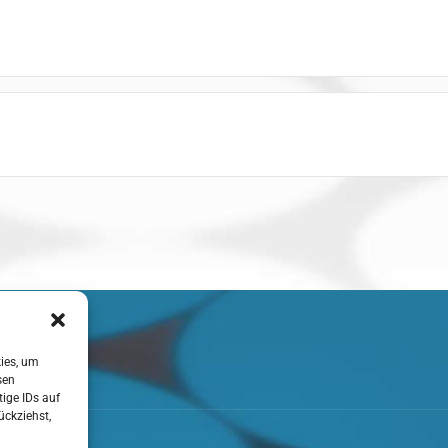
z
kies, um
sen
ige IDs auf
ückziehst,