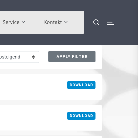
Suchen
Service
Kontakt
SEITENLE
nach:
APPLY FILTER
DOWNLOAD
DOWNLOAD