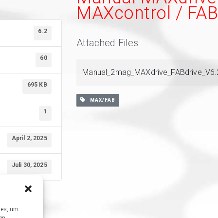
MAXcontrol / FAB
6.2
Attached Files
60
Manual_2mag_MAXdrive_FABdrive_V6.
695 KB
MAX/FAB
1
April 2, 2025
Juli 30, 2025
ies, um