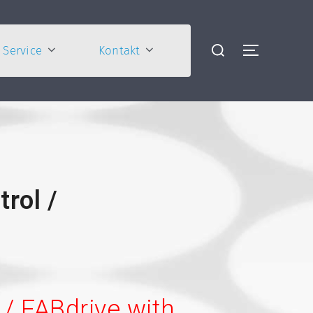
Service
Kontakt
rol /
/ FABdrive with