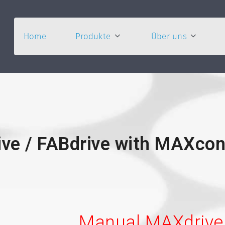
Home
Produkte
Über uns
e / FABdrive with MAXcont
Manual MAXdrive 